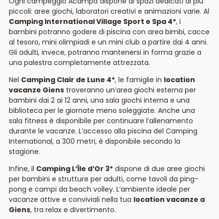
Ogni campeggio Acampa dispone di spazi dedicati ai più
piccoli: aree giochi, laboratori creativi e animazioni varie. Al
Camping International Village Sport e Spa 4*
, i
bambini potranno godere di piscina con area bimbi, cacce
al tesoro, mini olimpiadi e un mini club a partire dai 4 anni.
Gli adulti, invece, potranno mantenersi in forma grazie a
una palestra completamente attrezzata.
Nel
Camping Clair de Lune 4*
, le famiglie in
location
vacanze Giens
troveranno un’area giochi esterna per
bambini dai 2 ai 12 anni, una sala giochi interna e una
biblioteca per le giornate meno soleggiate. Anche una
sala fitness è disponibile per continuare l’allenamento
durante le vacanze. L’accesso alla piscina del Camping
International, a 300 metri, è disponibile secondo la
stagione.
Infine, il
Camping L’Île d’Or 3*
dispone di due aree giochi
per bambini e strutture per adulti, come tavoli da ping-
pong e campi da beach volley. L’ambiente ideale per
vacanze attive e conviviali nella tua
location vacanze a
Giens
, tra relax e divertimento.