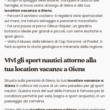
Scopri la spiaggia della Badine: tranquilla e adatta alle
famiglie, si trova vicino al borgo di Giens e alla tua
location vacanze a Giens
.
Percorri il sentiero costiero: ti regalerà viste spettacolari
sul mare, tra natura selvaggia e panorami mozzafiato.
Fai una pausa al parco Olbius-Riquier: un giardino
botanico ideale per grandi e piccoli, con serre esotiche e
spazi gioco.
Visita il Museo della Miniera di Cap Garonne: al Pradet, ti
farà scoprire la storia geologica e mineraria della regione.
Vivi gli sport nautici attorno alla
tua location vacanze a Giens
Situata sulla penisola di Giens, la tua
location vacanze a
Giens
ti colloca nel cuore di un vero paradiso per gli sport
nautici. Questa zona del sud della Francia è famosa per le
condizioni perfette per vela, bagno e sport acquatici, in un
paesaggio da cartolina.
Vicino alla tua
location vacanze a Giens
, potrai praticare