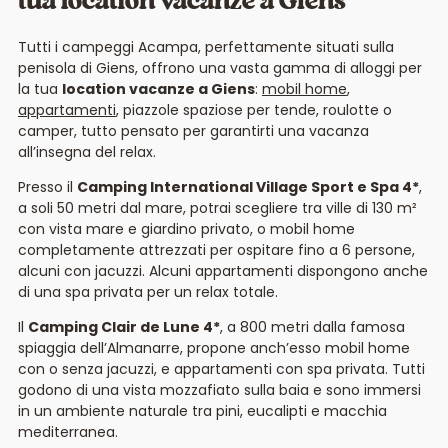
tua location vacanze a Giens
Tutti i campeggi Acampa, perfettamente situati sulla
penisola di Giens, offrono una vasta gamma di alloggi per
la tua
location vacanze a Giens
:
mobil home
,
appartamenti
, piazzole spaziose per tende, roulotte o
camper, tutto pensato per garantirti una vacanza
all’insegna del relax.
Presso il
Camping International Village Sport e Spa 4*
,
a soli 50 metri dal mare, potrai scegliere tra ville di 130 m²
con vista mare e giardino privato, o mobil home
completamente attrezzati per ospitare fino a 6 persone,
alcuni con jacuzzi. Alcuni appartamenti dispongono anche
di una spa privata per un relax totale.
Il
Camping Clair de Lune 4*
, a 800 metri dalla famosa
spiaggia dell’Almanarre, propone anch’esso mobil home
con o senza jacuzzi, e appartamenti con spa privata. Tutti
godono di una vista mozzafiato sulla baia e sono immersi
in un ambiente naturale tra pini, eucalipti e macchia
mediterranea.