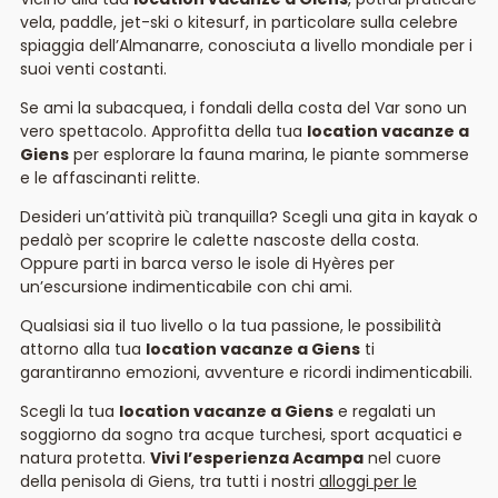
vela, paddle, jet-ski o kitesurf, in particolare sulla celebre
spiaggia dell’Almanarre, conosciuta a livello mondiale per i
suoi venti costanti.
Se ami la subacquea, i fondali della costa del Var sono un
vero spettacolo. Approfitta della tua
location vacanze a
Giens
per esplorare la fauna marina, le piante sommerse
e le affascinanti relitte.
Desideri un’attività più tranquilla? Scegli una gita in kayak o
pedalò per scoprire le calette nascoste della costa.
Oppure parti in barca verso le isole di Hyères per
un’escursione indimenticabile con chi ami.
Qualsiasi sia il tuo livello o la tua passione, le possibilità
attorno alla tua
location vacanze a Giens
ti
garantiranno emozioni, avventure e ricordi indimenticabili.
Scegli la tua
location vacanze a Giens
e regalati un
soggiorno da sogno tra acque turchesi, sport acquatici e
natura protetta.
Vivi l’esperienza Acampa
nel cuore
della penisola di Giens, tra tutti i nostri
alloggi per le