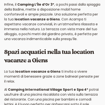
Infine, il
Camping L’Île d’Or 3*
, a pochi passi dalla spiaggia
della Badine, mette a disposizione mobil home
confortevoli e ampie piazzole. Una soluzione perfetta per
la tua
location vacanze a Giens
. Con Acampa ti
aspettano vacanze conviviali, in un’atmosfera rilassata e
immersa nella natura. La terrazza con vista mare del tuo
alloggio, a pochi metri dal giardino privato, è perfetta per
una vacanza indimenticabile sulla presqu’île.
Spazi acquatici nella tua location
vacanze a Giens
La tua
location vacanze a Giens
ti invita a vivere
momenti di benessere grazie a zone balneari pensate per
il relax.
Al
Camping International Village Sport e Spa 4*
potrai
usufruire di una piscina riscaldata con vista sulla terrazza
del ristorante. Con una piscina per bambini e comodi
lettini, è il luogo perfetto per rinfrescarsi sotto il sole