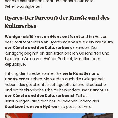
der mittelalterlichen Stadt und andere kulturelle
Sehenswürdigkeiten.
Hyères: Der Parcours der Künste und des
Kulturerbes
Weniger als 10 km von Giens entfernt
und im Herzen
des Stadtzentrums
von
Hyères
können Sie den Parcours
der Künste und des Kulturerbes er
kunden
.
Der
Rundgang beginnt an den traditionellen Geschäften und
typischen Orten von Hyères: Portalet, Massillon oder
République.
Entlang der Strecke können Sie
viele Künstler und
Handwerker
sehen. Sie werden auch die Gelegenheit
haben, das geschichtsträchtige pflanzliche, städtische
und architektonische Erbe zu bewundern.
Der Parcours
der Künste und des Kulturerbes
ist Teil der
Bemühungen, die Stadt neu zu beleben, indem das
Stadtzentrum von Hyères
neu gestaltet wird.