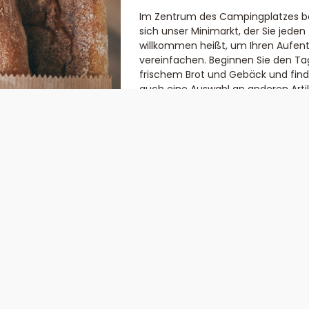
Im Zentrum des Campingplatzes b
sich unser Minimarkt, der Sie jeden
willkommen heißt, um Ihren Aufent
vereinfachen. Beginnen Sie den Ta
frischem Brot und Gebäck und find
auch eine Auswahl an anderen Arti
täglichen Bedarfs.
en entfernt,
entdecken Sie die Res
uf den Pool