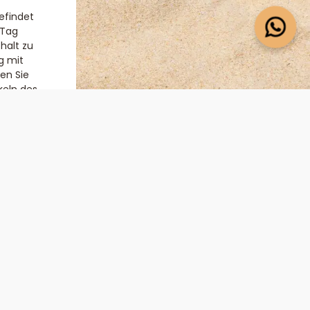
efindet
 Tag
halt zu
g mit
en Sie
keln des
taurants