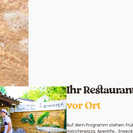
Ihr Restaurant
vor Ort
Auf dem Programm stehen: Frühs
Holzofenpizza, Aperitife… Erwe