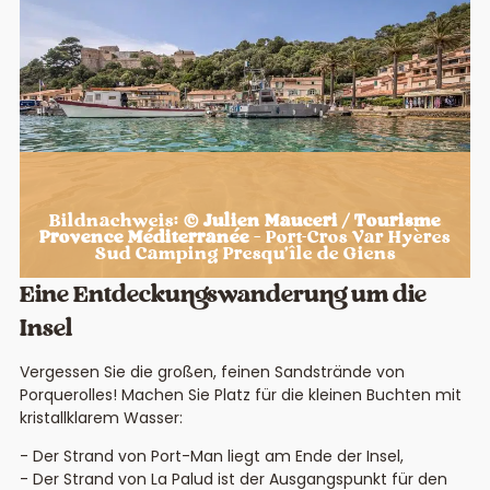
Bildnachweis:
© Julien Mauceri / Tourisme
Provence Méditerranée
– Port-Cros Var Hyères
Sud Camping Presqu’île de Giens
Eine Entdeckungswanderung um die
Insel
Vergessen Sie die großen, feinen Sandstrände von
Porquerolles! Machen Sie Platz für die kleinen Buchten mit
kristallklarem Wasser:
Der Strand von Port-Man liegt am Ende der Insel,
Der Strand von La Palud ist der Ausgangspunkt für den