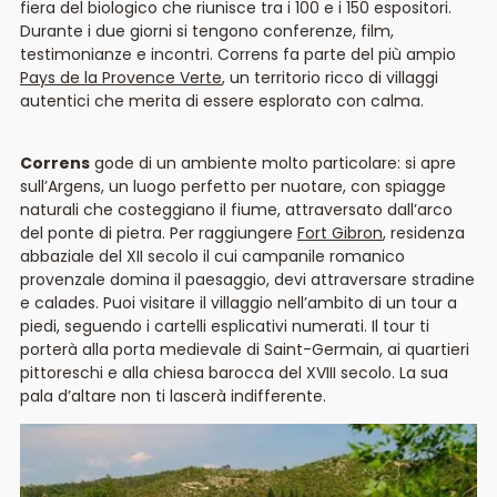
fiera del biologico che riunisce tra i 100 e i 150 espositori.
Durante i due giorni si tengono conferenze, film,
testimonianze e incontri. Correns fa parte del più ampio
Pays de la Provence Verte
, un territorio ricco di villaggi
autentici che merita di essere esplorato con calma.
Correns
gode di un ambiente molto particolare: si apre
sull’Argens, un luogo perfetto per nuotare, con spiagge
naturali che costeggiano il fiume, attraversato dall’arco
del ponte di pietra. Per raggiungere
Fort Gibron
, residenza
abbaziale del XII secolo il cui campanile romanico
provenzale domina il paesaggio, devi attraversare stradine
e calades. Puoi visitare il villaggio nell’ambito di un tour a
piedi, seguendo i cartelli esplicativi numerati. Il tour ti
porterà alla porta medievale di Saint-Germain, ai quartieri
pittoreschi e alla chiesa barocca del XVIII secolo. La sua
pala d’altare non ti lascerà indifferente.