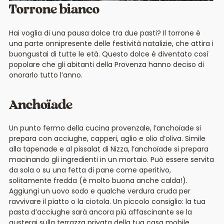
Torrone bianco
Hai voglia di una pausa dolce tra due pasti? Il torrone è
una parte onnipresente delle festività natalizie, che attira i
buongustai di tutte le età. Questo dolce è diventato così
popolare che gli abitanti della Provenza hanno deciso di
onorarlo tutto l’anno.
Anchoïade
Un punto fermo della cucina provenzale, l’anchoïade si
prepara con acciughe, capperi, aglio e olio d’oliva. Simile
alla tapenade e al pissalat di Nizza, l’anchoïade si prepara
macinando gli ingredienti in un mortaio. Può essere servita
da sola o su una fetta di pane come aperitivo,
solitamente fredda (è molto buona anche calda!).
Aggiungi un uovo sodo e qualche verdura cruda per
ravvivare il piatto o la ciotola. Un piccolo consiglio: la tua
pasta d’acciughe sarà ancora più affascinante se la
gusterai sulla terrazza privata della tua casa mobile