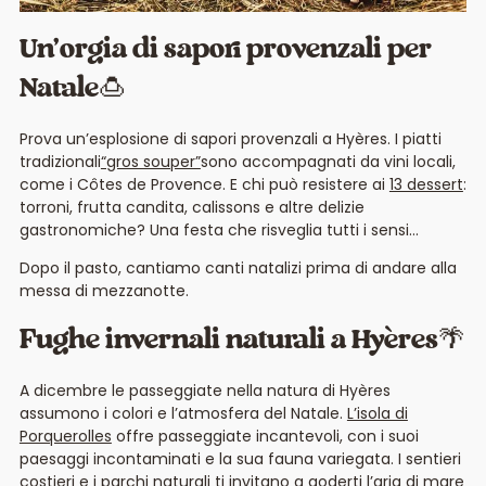
Un’orgia di sapori provenzali per
Natale
🍮
Prova un’esplosione di sapori provenzali a Hyères. I piatti
tradizionali
“gros souper”
sono accompagnati da vini locali,
come i Côtes de Provence. E chi può resistere ai
13 dessert
:
torroni, frutta candita, calissons e altre delizie
gastronomiche? Una festa che risveglia tutti i sensi…
Dopo il pasto, cantiamo canti natalizi prima di andare alla
messa di mezzanotte.
Fughe invernali naturali a Hyères🌴
A dicembre le passeggiate nella natura di Hyères
assumono i colori e l’atmosfera del Natale.
L’isola di
Porquerolles
offre passeggiate incantevoli, con i suoi
paesaggi incontaminati e la sua fauna variegata. I sentieri
costieri e i parchi naturali ti invitano a goderti l’aria di mare