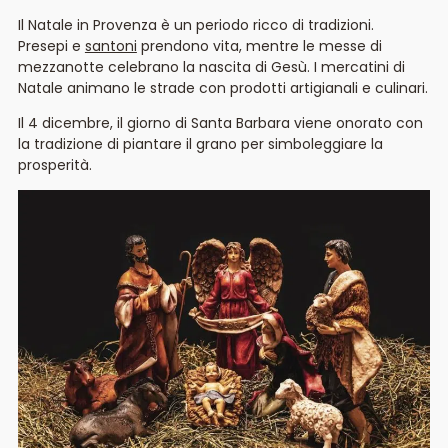
Il Natale in Provenza è un periodo ricco di tradizioni.
Presepi e
santoni
prendono vita, mentre le messe di
mezzanotte celebrano la nascita di Gesù. I mercatini di
Natale animano le strade con prodotti artigianali e culinari.
Il 4 dicembre, il giorno di Santa Barbara viene onorato con
la tradizione di piantare il grano per simboleggiare la
prosperità.