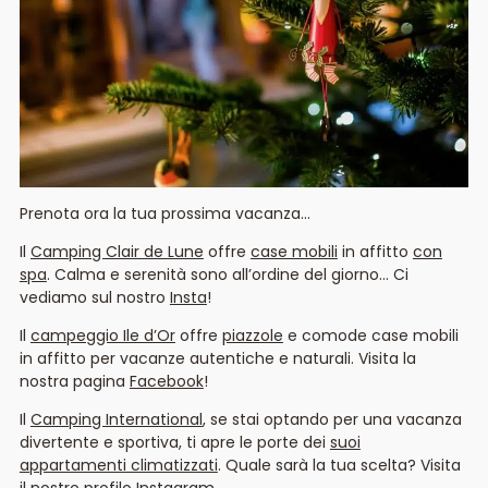
Prenota ora la tua prossima vacanza…
Il
Camping Clair de Lune
offre
case mobili
in affitto
con
spa
. Calma e serenità sono all’ordine del giorno… Ci
vediamo sul nostro
Insta
!
Il
campeggio Ile d’Or
offre
piazzole
e comode case mobili
in affitto per vacanze autentiche e naturali. Visita la
nostra pagina
Facebook
!
Il
Camping International
, se stai optando per una vacanza
divertente e sportiva, ti apre le porte dei
suoi
appartamenti climatizzati
. Quale sarà la tua scelta? Visita
il nostro
profilo Instagram