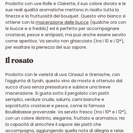
Prodotto con uve Rolle e Clairette, il suo colore dorato e le
sue reali qualità aromatiche mettono in risalto tutta la
finezza e la fruttuosità del bouquet. Questo vino bianco si
ottiene con la
macerazione delle bucce
(qualche ora con
le bucce e a freddo) ed è perfetto per accompagnare
crostacei, pesce e antipasti, ma può anche essere servito
come aperitivo. Va servito non ghiacciato (tra i 10 e i 12°),
per esaltare la pienezza del suo sapore.
Il rosato
Prodotto con le varietà di uva Cinsaut e Grenache, con
l’aggiunta di Syrah, questo vino da mosto è ottenuto dal
succo d’uva senza pressatura e subisce una breve
macerazione. Si gusta sotto il pergolato con piatti
semplici, verdure crude, salumi, carni bianche e
soprattutto crostacei e pesce, come la famosa
Bouillabaisse provenzale. Va servito fresco (tra i 10° e i 12°),
con un colore distinto, elegante, fruttato e aromatico. Ha
la capacità di arricchire il sapore dei piatti che
accompagna, aggiungendo quella nota di allegria e relax