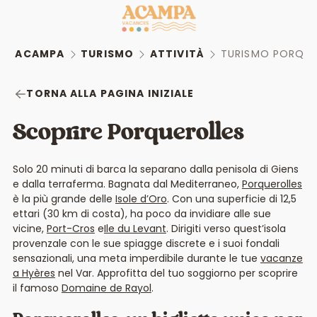
ACAMPA
TURISMO
ATTIVITÀ
TURISMO PORQUE
TORNA ALLA PAGINA INIZIALE
Scoprire Porquerolles
Solo 20 minuti di barca la separano dalla penisola di Giens
e dalla terraferma. Bagnata dal Mediterraneo,
Porquerolles
è la più grande delle
Isole d’Oro
. Con una superficie di 12,5
ettari (30 km di costa), ha poco da invidiare alle sue
vicine,
Port-Cros
e
Ile du Levant
. Dirigiti verso quest’isola
provenzale con le sue spiagge discrete e i suoi fondali
sensazionali, una meta imperdibile durante le tue
vacanze
a Hyères
nel Var. Approfitta del tuo soggiorno per scoprire
il famoso
Domaine de Rayol
.