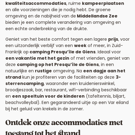
kwaliteitsaccommodaties
, ruime
kampeerplaatsen
en alle voorzieningen die je nodig hebt. De groene
omgeving en de nabijheid van de
Middellandse Zee
bieden je een complete verandering van omgeving en
een echte onderbreking van de drukte.
Geniet van het beste comfort tegen een lagere
prijs
, voor
een uitzonderlijk verblijf van een
week
of meer, in Zuid-
Frankrijk op
camping Presqu’île de Giens
. Ideaal voor
een vakantie met het gezin
of met vrienden, geniet van
deze
camping op het Presqu’île de Giens
, in een
natuurlijke en
rustige
omgeving. Na
een dagje aan het
strand
kun je profiteren van de faciliteiten op deze
3-
sterrencamping
, waaronder een kruidenierswinkel,
broodjeszaak, bar, restaurant, wifi-verbinding beschikbaar
en
een speeltuin voor de kinderen
(tafeltennis, biljart,
beachvolleybal). Een gegarandeerd uitje op een Var eiland
bij het geluid van krekels in de zomer.
Ontdek onze accommodaties met
toegang tot het strand