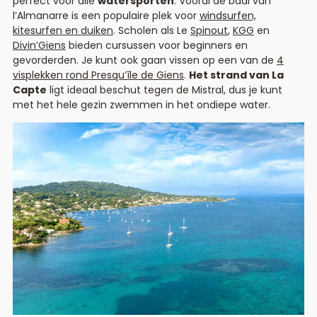
perfect voor alle
watersporten
. Vooral de baai van
l’Almanarre is een populaire plek voor
windsurfen,
kitesurfen en duiken
. Scholen als Le
Spinout
,
KGG
en
Divin’Giens
bieden cursussen voor beginners en
gevorderden. Je kunt ook gaan vissen op een van de
4
visplekken rond Presqu’île de Giens
.
Het strand van La
Capte
ligt ideaal beschut tegen de Mistral, dus je kunt
met het hele gezin zwemmen in het ondiepe water.