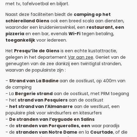
met tv, tafelvoetbal en biljart.
Naast deze faciliteiten biedt de
camping op het
schiereiland Giens
ook een breed scala aan diensten,
waaronder een kruidenierswinkel, een
restaurant, een
pizzeria
en een bar, evenals
Wi-Fi
tegen betaling,
toegankelijk
voor iedereen.
Het
Presqu’île de Giens
is een echte kustattractie,
gelegen in het departement
Var aan zee
. Geniet van de
geneugten van de zee dankzij een twintigtal stranden,
waarvan de populairste zijn :
Strand van La Badine
aan de oostkust, op 400m van
de camping
La
Bergerie
strand
aan de oostkust, met PRM toegang
het
strand van Pesquiers
aan de oostkust
het strand van l’Almanarre
aan de westkust, een
populaire plek voor windsurfers en kitesurfers
De stranden van l’ayguade en Salins
de
stranden van Porquerolles, een
waar paradijs
de
stranden van Notre Dame
en la
Courtade
, of die