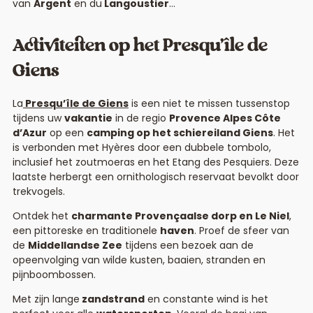
van
Argent
en du
Langoustier
…
Activiteiten op het Presqu’île de
Giens
La
Presqu’île de Giens
is een niet te missen tussenstop
tijdens uw
vakantie
in de regio
Provence Alpes Côte
d’Azur
op een
camping op het schiereiland Giens
. Het
is verbonden met Hyères door een dubbele tombolo,
inclusief het zoutmoeras en het Etang des Pesquiers. Deze
laatste herbergt een ornithologisch reservaat bevolkt door
trekvogels.
Ontdek het
charmante Provençaalse dorp en Le Niel
,
een pittoreske en traditionele
haven
. Proef de sfeer van
de
Middellandse Zee
tijdens een bezoek aan de
opeenvolging van wilde kusten, baaien, stranden en
pijnboombossen.
Met zijn lange
zandstrand
en constante wind is het