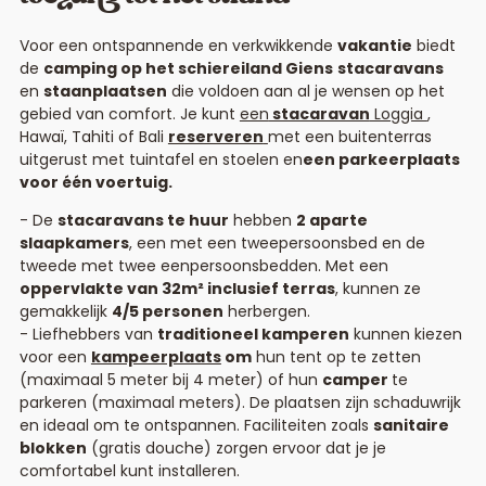
Voor een ontspannende en verkwikkende
vakantie
biedt
de
camping op het schiereiland Giens
stacaravans
en
staanplaatsen
die voldoen aan al je wensen op het
gebied van comfort. Je kunt
een
stacaravan
Loggia
,
Hawaï, Tahiti of Bali
reserveren
met een buitenterras
uitgerust met tuintafel en stoelen en
een parkeerplaats
voor één voertuig.
De
stacaravans te huur
hebben
2 aparte
slaapkamers
, een met een tweepersoonsbed en de
tweede met twee eenpersoonsbedden. Met een
oppervlakte van 32m² inclusief terras
, kunnen ze
gemakkelijk
4/5 personen
herbergen.
Liefhebbers van
traditioneel kamperen
kunnen kiezen
voor een
kampeerplaats
om
hun tent op te zetten
(maximaal 5 meter bij 4 meter) of hun
camper
te
parkeren (maximaal meters). De plaatsen zijn schaduwrijk
en ideaal om te ontspannen. Faciliteiten zoals
sanitaire
blokken
(gratis douche) zorgen ervoor dat je je
comfortabel kunt installeren.