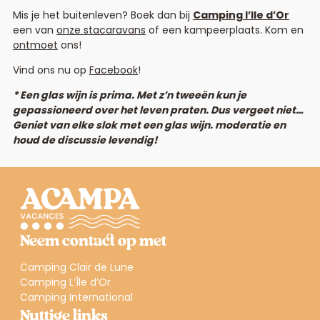
Mis je het buitenleven? Boek dan bij
Camping l’Ile d’Or
een van
onze stacaravans
of een kampeerplaats. Kom en
ontmoet
ons!
Vind ons nu op
Facebook
!
* Een glas wijn is prima. Met z’n tweeën kun je
gepassioneerd over het leven praten. Dus vergeet niet…
Geniet van elke slok met een glas wijn.
moderatie
en
houd de discussie levendig!
Neem contact op met
Camping Clair de Lune
Camping L’Île d’Or
Camping International
Nuttige links