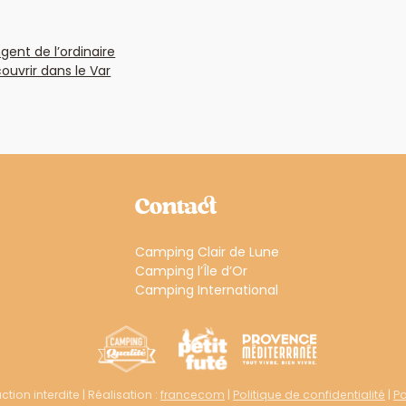
gent de l’ordinaire
ouvrir dans le Var
Contact
Camping Clair de Lune
Camping l’Île d’Or
Camping International
tion interdite | Réalisation :
francecom
|
Politique de confidentialité
|
Po