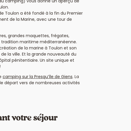
 du camping) vous donne un aperçu de
ulon.
de Toulon a été fondé à la fin du Premier
ent de la Marine, avec une tour de
res, grandes maquettes, frégates,
la tradition maritime méditerranéenne.
création de la marine à Toulon et son
de la ville. Et la grande nouveauté du
pital pénitentiaire. Un site unique et
!
re
camping sur la Presqu’île de Giens
. La
 de départ vers de nombreuses activités
ant votre séjour