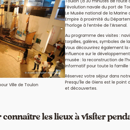
Toulon (à 30 minutes de route
l’évolution navale du port de To
Le Musée national de la Marine 
Empire à proximité du Départem
l’horloge à l’entrée de l’Arsenal.
Au programme des visites : navi
torpilles, galères, symboles de 
Vous découvrirez également la 
influence sur le développement 
musée : la reconstruction de l’hô
informatif pour toute la famille 
Réservez votre séjour dans not
Presqu’Île de Giens est le point
pour Ville de Toulon
et découvertes.
r connaître les lieux à visiter pend