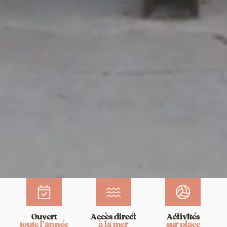
Ouvert
Accès direct
Activités
toute l’année
à la mer
sur place