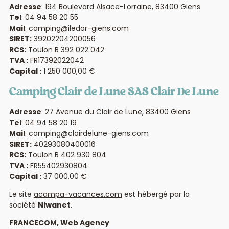
Adresse
:
194 Boulevard Alsace-Lorraine, 83400 Giens
Tel
:
04 94 58 20 55
Mail
:
camping@iledor-giens.com
SIRET:
39202204200056
RCS:
Toulon B 392 022 042
TVA :
FR17392022042
Capital :
1 250 000,00 €
Camping Clair de Lune
SAS Clair De Lune
Adresse
:
27 Avenue du Clair de Lune, 83400 Giens
Tel
:
04 94 58 20 19
Mail
:
camping@clairdelune-giens.com
SIRET:
40293080400016
RCS:
Toulon B 402 930 804
TVA :
FR55402930804
Capital :
37 000,00 €
Le site
acampa-vacances.com
est hébergé par la
société
Niwanet
.
FRANCECOM, Web Agency