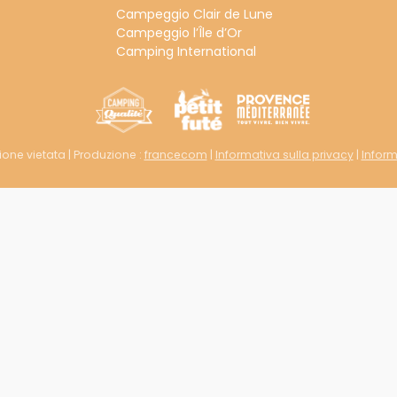
Campeggio Clair de Lune
Campeggio l’Île d’Or
Camping International
uzione vietata | Produzione :
francecom
|
Informativa sulla privacy
|
Inform