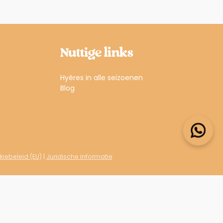
Nuttige links
Hyères in alle seizoenen
Blog
iebeleid (EU)
|
Juridische informatie