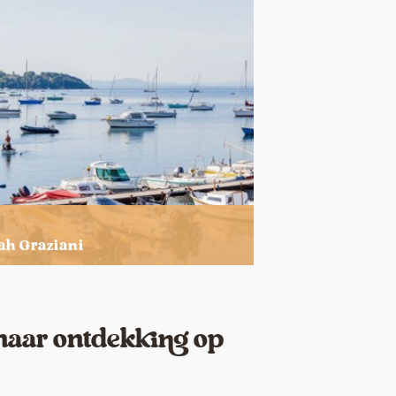
ah Graziani
naar ontdekking op