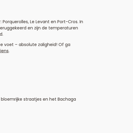
 Porquerolles, Le Levant en Port-Cros. In
t teruggekeerd en zijn de temperaturen
d.
te voet – absolute zaligheid! Of ga
Giens
.
e bloemrijke straatjes en het Bachaga