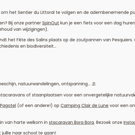
n om het Sentier du Littoral te volgen en de adembenemende 
en? Bij onze partner
SpinOut
kun je een fiets voor een dag huren
ehoud van wijzigingen).
ndt het Fête des Salins plaats op de zoutpannen van Pesquiers.
hiedenis en biodiversiteit…
eschijn, natuurwandelingen, ontspanning… ⛱️
stacaravans of staanplaatsen voor een onvergetelijke natuurva
n
Pagotel
(of een andere!) op
Camping Clair de Lune
voor een on
zin van harte welkom in
stacaravan Bora Bora
. Bezoek onze
Inst
ullie naar school te gaan!