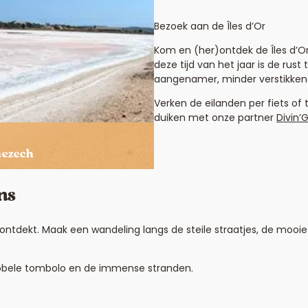
Bezoek aan de Îles d’Or
Kom en (her)ontdek de Îles d’Or:
deze tijd van het jaar is de rus
aangenamer, minder verstikken
Verken de eilanden per fiets of 
duiken met onze partner
Divin’
nezech
ns
erontdekt. Maak een wandeling langs de steile straatjes, de mooi
dubbele tombolo en de immense stranden.