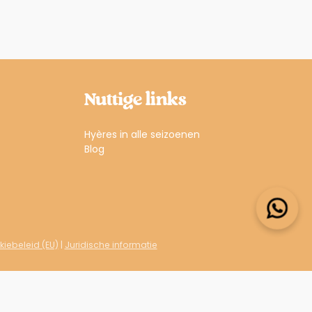
Nuttige links
Hyères in alle seizoenen
Blog
iebeleid (EU)
|
Juridische informatie