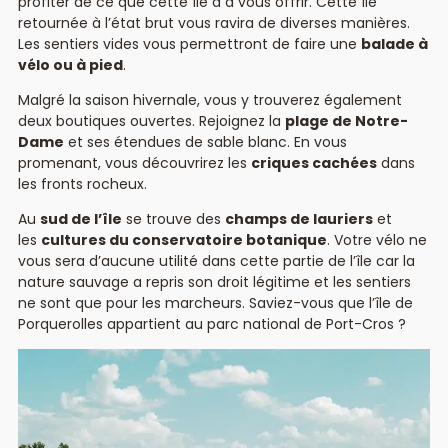
profiter de ce que cette île a à vous offrir. Cette île
retournée à l’état brut vous ravira de diverses manières.
Les sentiers vides vous permettront de faire une
balade à
vélo ou à pied
.
Malgré la saison hivernale, vous y trouverez également
deux boutiques ouvertes. Rejoignez la
plage de Notre-
Dame
et ses étendues de sable blanc. En vous
promenant, vous découvrirez les
criques cachées
dans
les fronts rocheux.
Au
sud de l’île
se trouve des
champs de lauriers
et
les
cultures du conservatoire botanique
. Votre vélo ne
vous sera d’aucune utilité dans cette partie de l’île car la
nature sauvage a repris son droit légitime et les sentiers
ne sont que pour les marcheurs. Saviez-vous que l’île de
Porquerolles appartient au parc national de Port-Cros ?