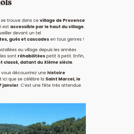
jols
se trouve dans ce
village de Provence
i est
accessible par le haut du village
.
iller devant un tel
tes, gués et cascades
en tous genres !
nstallées au village depuis les années
elles sont
réhabilitées
petit à petit. Enfin,
classé, datant du XIème siècle
.
, vous découvrirez une
histoire
st ici que se célèbre la
Saint Marcel, le
7 janvier
. C’est une fête très attendue