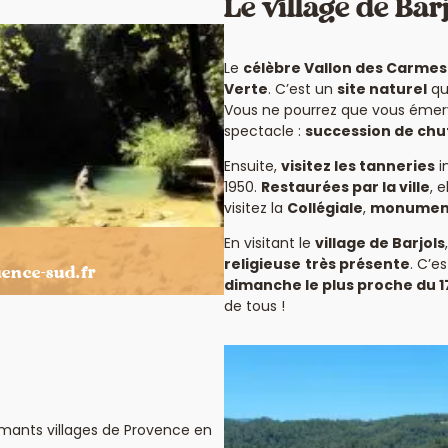
Le village de Bar
Le
célèbre Vallon des Carmes
Verte
. C’est un
site naturel
qu
Vous ne pourrez que vous émerve
spectacle :
succession de chu
Ensuite,
visitez les tanneries
i
1950.
Restaurées par la ville
, 
visitez la
Collégiale
,
monument 
En visitant le
village de Barjols
religieuse
très présente
. C’e
uence-sud.fr
dimanche le plus proche du 1
de tous !
mants villages de Provence en