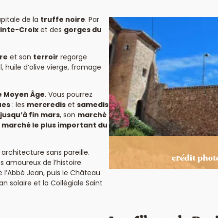
apitale de la
truffe noire
. Par
ainte-Croix
et des
gorges du
ire
et son
terroir
regorge
l, huile d’olive vierge, fromage
le Moyen Âge
. Vous pourrez
ues
: les
mercredis
et
samedis
jusqu’à fin mars
, son
marché
e
marché le plus important du
architecture sans pareille.
crédit phot
es amoureux de l’histoire
e l’Abbé Jean, puis le Château
n solaire et la Collégiale Saint