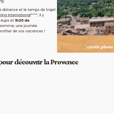
ng.
a distance et le temps de trajet
ng International
****, il y
 Aups et
1h20 de
En somme, une journée
rofiter de vos vacances !
crédit photo
e pour découvrir la Provence