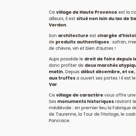
Ce
village de Haute Provence
est la c
ailleurs, il est
situé non loin du lac de S
Verdon
.
Son
architecture
est
chargée
d’histo
de
produits
authentiques
: safran, mie
de chèvre, vin et bien d’autres !
Aups possède le
droit de foire depuis 
donc profiter de
deux marchés atypiq
matin.
Depuis
début décembre, et ce, 
aux truffes
a ouvert ses portes ! Il est l
Var
.
Ce
village de caractère
vous offre une 
Ses
monuments historiques
raviront l
médiévale : en premier lieu la Fabrique d
de Taurenne, la Tour de l’Horloge, le cadra
Pancrace.