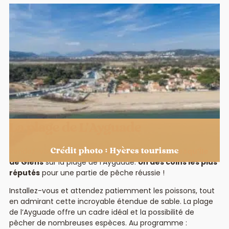
La plage de L’Ayguade
Rendez-vous à seulement
10 minutes de la Presqu’Île
Crédit photo : Hyères tourisme
de Giens
sur la plage de l’Ayguade.
Un des coins les plus
réputés
pour une partie de pêche réussie !
Installez-vous et attendez patiemment les poissons, tout
en admirant cette incroyable étendue de sable. La plage
de l’Ayguade offre un cadre idéal et la possibilité de
pêcher de nombreuses espèces. Au programme :