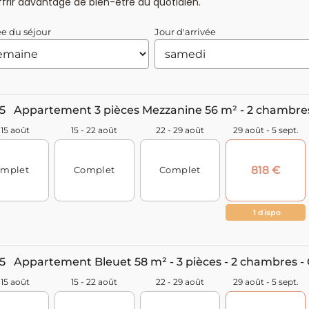
frir davantage de bien-être au quotidien.